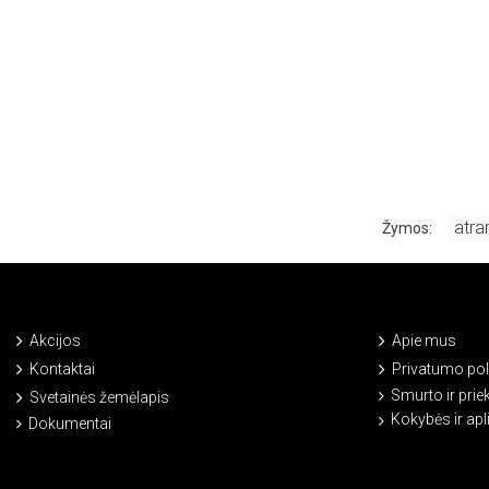
atra
Žymos:
Akcijos
Apie mus
Kontaktai
Privatumo poli
Smurto ir prie
Svetainės žemėlapis
Kokybės ir ap
Dokumentai