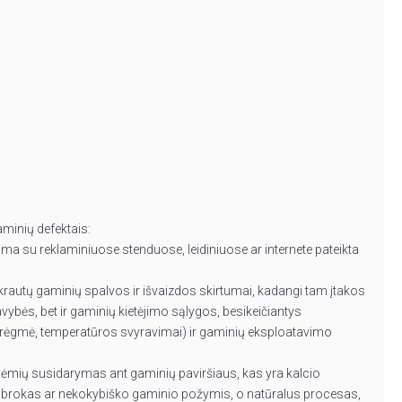
aminių defektais:
ama su reklaminiuose stenduose, leidiniuose ar internete pateikta
krautų gaminių spalvos ir išvaizdos skirtumai, kadangi tam įtakos
ybės, bet ir gaminių kietėjimo sąlygos, besikeičiantys
drėgmė, temperatūros svyravimai) ir gaminių eksploatavimo
dėmių susidarymas ant gaminių paviršiaus, kas yra kalcio
a brokas ar nekokybiško gaminio požymis, o natūralus procesas,