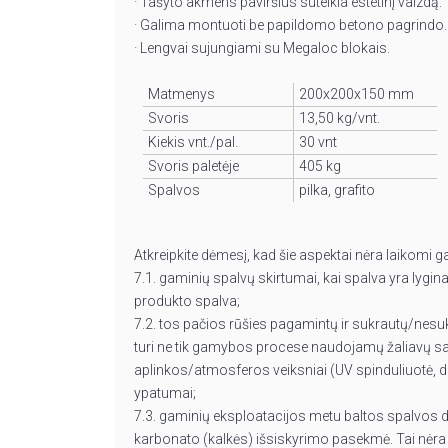
· Tašyto akmens paviršius suteikia estetinį vaizdą.
· Galima montuoti be papildomo betono pagrindo.
· Lengvai sujungiami su Megaloc blokais.
Matmenys
200x200x150 mm
Svoris
13,50 kg/vnt.
Kiekis vnt./pal.
30 vnt
Svoris paletėje
405 kg
Spalvos
pilka, grafito
Atkreipkite dėmesį, kad šie aspektai nėra laikomi g
7.1. gaminių spalvų skirtumai, kai spalva yra lygin
produkto spalva;
7.2. tos pačios rūšies pagamintų ir sukrautų/nesu
turi ne tik gamybos procese naudojamų žaliavų sav
aplinkos/atmosferos veiksniai (UV spinduliuotė, 
ypatumai;
7.3. gaminių eksploatacijos metu baltos spalvos 
karbonato (kalkės) išsiskyrimo pasekmė. Tai nėr