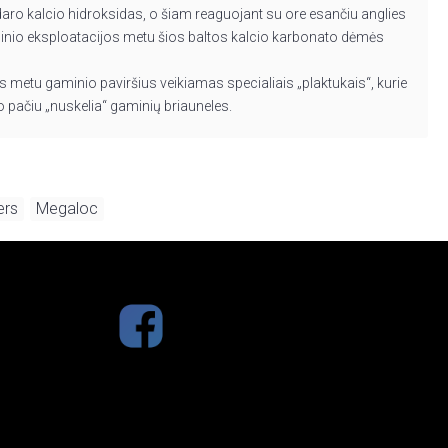
aro kalcio hidroksidas, o šiam reaguojant su ore esančiu anglies
inio eksploatacijos metu šios baltos kalcio karbonato dėmės
s metu gaminio paviršius veikiamas specialiais „plaktukais“, kurie
 pačiu „nuskelia“ gaminių briauneles.
ers
Megaloc
,