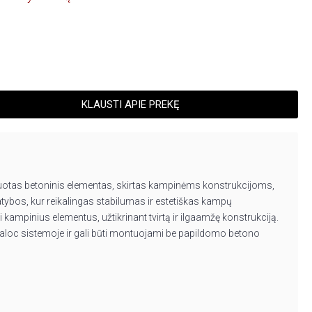
KLAUSTI APIE PREKĘ
tuotas betoninis elementas, skirtas kampinėms konstrukcijoms,
tybos, kur reikalingas stabilumas ir estetiškas kampų
i kampinius elementus, užtikrinant tvirtą ir ilgaamžę konstrukciją.
aloc sistemoje ir gali būti montuojami be papildomo betono