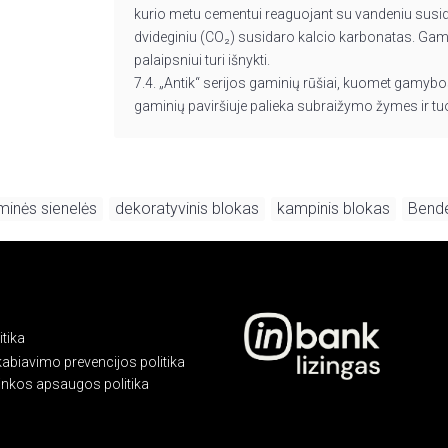
kurio metu cementui reaguojant su vandeniu susid
dvideginiu (CO₂) susidaro kalcio karbonatas. Gam
palaipsniui turi išnykti.
7.4. „Antik“ serijos gaminių rūšiai, kuomet gamybo
gaminių paviršiuje palieka subraižymo žymes ir tuo
minės sienelės
dekoratyvinis blokas
kampinis blokas
Bend
,
,
,
tika
kabiavimo prevencijos politika
linkos apsaugos politika