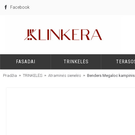
Facebook
FASADAI
TRINKELĖS
TERASO
Pradžia
TRINKELĖS
Atraminės sienelės
Benders Megaloc kampinis