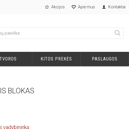
Akcijos
Apie mus
Kontaktai
TVOROS
KITOS PREKĖS
PASLAUGOS
IS BLOKAS
s vadybininką.