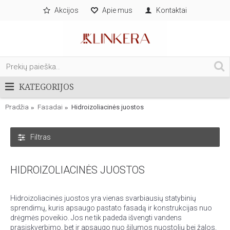
Akcijos
Apie mus
Kontaktai
KATEGORIJOS
Pradžia
Fasadai
Hidroizoliacinės juostos
Filtras
HIDROIZOLIACINĖS JUOSTOS
Hidroizoliacinės juostos yra vienas svarbiausių statybinių
sprendimų, kuris apsaugo pastato fasadą ir konstrukcijas nuo
drėgmės poveikio. Jos ne tik padeda išvengti vandens
prasiskverbimo, bet ir apsaugo nuo šilumos nuostolių bei žalos,