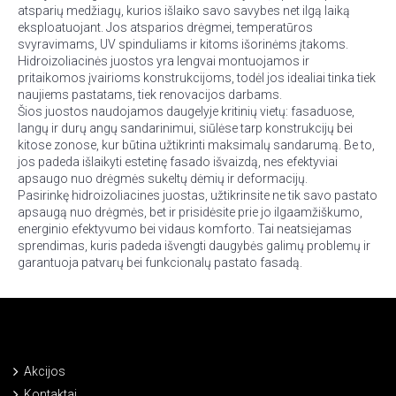
atsparių medžiagų, kurios išlaiko savo savybes net ilgą laiką
eksploatuojant. Jos atsparios drėgmei, temperatūros
svyravimams, UV spinduliams ir kitoms išorinėms įtakoms.
Hidroizoliacinės juostos yra lengvai montuojamos ir
pritaikomos įvairioms konstrukcijoms, todėl jos idealiai tinka tiek
naujiems pastatams, tiek renovacijos darbams.
Šios juostos naudojamos daugelyje kritinių vietų: fasaduose,
langų ir durų angų sandarinimui, siūlėse tarp konstrukcijų bei
kitose zonose, kur būtina užtikrinti maksimalų sandarumą. Be to,
jos padeda išlaikyti estetinę fasado išvaizdą, nes efektyviai
apsaugo nuo drėgmės sukeltų dėmių ir deformacijų.
Pasirinkę hidroizoliacines juostas, užtikrinsite ne tik savo pastato
apsaugą nuo drėgmės, bet ir prisidėsite prie jo ilgaamžiškumo,
energinio efektyvumo bei vidaus komforto. Tai neatsiejamas
sprendimas, kuris padeda išvengti daugybės galimų problemų ir
garantuoja patvarų bei funkcionalų pastato fasadą.
Akcijos
Kontaktai