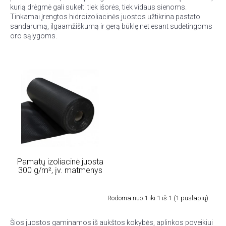
kurią drėgmė gali sukelti tiek išorės, tiek vidaus sienoms.
Tinkamai įrengtos hidroizoliacinės juostos užtikrina pastato
sandarumą, ilgaamžiškumą ir gerą būklę net esant sudėtingoms
oro sąlygoms.
Pamatų izoliacinė juosta
300 g/m², įv. matmenys
Rodoma nuo 1 iki 1 iš 1 (1 puslapių)
Šios juostos gaminamos iš aukštos kokybės, aplinkos poveikiui