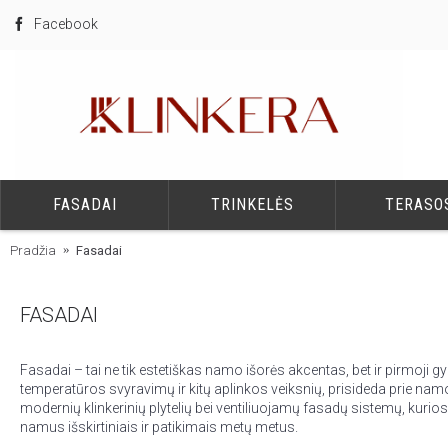
Facebook
FASADAI
TRINKELĖS
TERASO
Pradžia
Fasadai
FASADAI
Fasadai – tai ne tik estetiškas namo išorės akcentas, bet ir pirmoji
temperatūros svyravimų ir kitų aplinkos veiksnių, prisideda prie namo
modernių klinkerinių plytelių bei ventiliuojamų fasadų sistemų, kurios 
namus išskirtiniais ir patikimais metų metus.