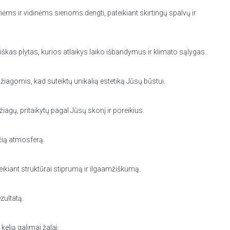
ms ir vidinėms sienoms dengti, pateikiant skirtingų spalvų ir
iškas plytas, kurios atlaikys laiko išbandymus ir klimato sąlygas.
džiagomis, kad suteiktų unikalią estetiką Jūsų būstui.
iagų, pritaikytų pagal Jūsų skonį ir poreikius.
nčią atmosferą.
eikiant struktūrai stiprumą ir ilgaamžiškumą.
zultatą.
elią galimai žalai.