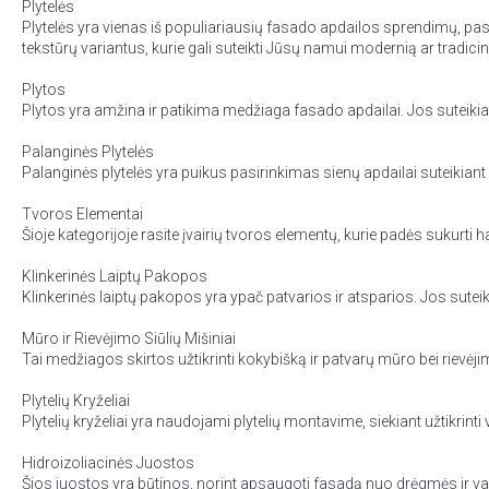
Plytelės
Plytelės yra vienas iš populiariausių fasado apdailos sprendimų, pa
tekstūrų variantus, kurie gali suteikti Jūsų namui modernią ar tradicin
Plytos
Plytos yra amžina ir patikima medžiaga fasado apdailai. Jos suteiki
Palanginės Plytelės
Palanginės plytelės yra puikus pasirinkimas sienų apdailai suteikiant 
Tvoros Elementai
Šioje kategorijoje rasite įvairių tvoros elementų, kurie padės sukurti 
Klinkerinės Laiptų Pakopos
Klinkerinės laiptų pakopos yra ypač patvarios ir atsparios. Jos sutei
Mūro ir Rievėjimo Siūlių Mišiniai
Tai medžiagos skirtos užtikrinti kokybišką ir patvarų mūro bei rievėj
Plytelių Kryželiai
Plytelių kryželiai yra naudojami plytelių montavime, siekiant užtikrinti 
Hidroizoliacinės Juostos
Šios juostos yra būtinos, norint apsaugoti fasadą nuo drėgmės ir van