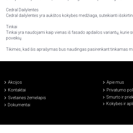
Cedral Dailylentės
Cedral dailylentės yra aukštos kokybės medžiaga, suteikianti išskirt
Tinkai
Tinkai yra naudojami kaip vienas iš fasado apdailos variantų, kurie sut
poveikių.
Tikimės, kad šis aprašymas bus naudingas pasirenkant tinkamas medž
Akcijos
Apie mus
Kontaktai
Privatumo poli
Smurto ir prie
Svetainės žemėlapis
Kokybės ir ap
Dokumentai