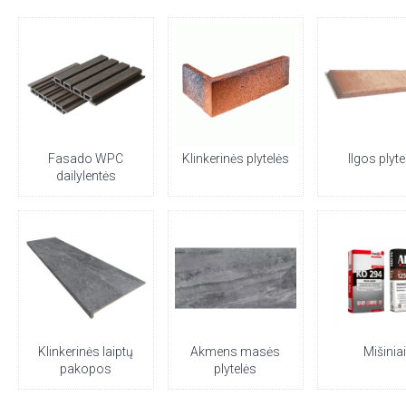
Fasado WPC
Klinkerinės plytelės
Ilgos plyte
dailylentės
Klinkerinės laiptų
Akmens masės
Mišinia
pakopos
plytelės