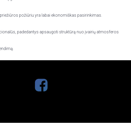
 priežiūros požiūriu yra labai ekonomiškas pasirinkimas.
 funkcionalūs, padedantys apsaugoti struktūrą nuo įvairių atmosferos
rendimą.