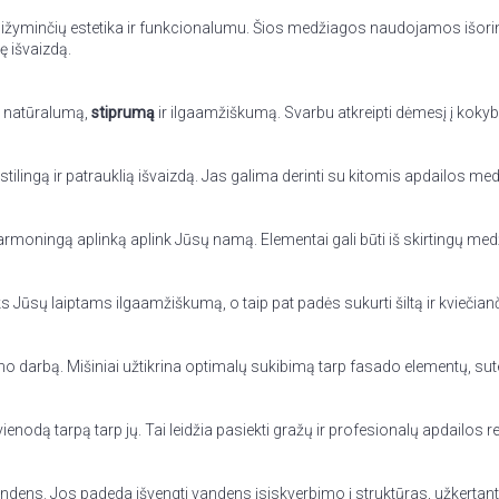
sižyminčių estetika ir funkcionalumu. Šios medžiagos naudojamos išorinė
ę išvaizdą.
a natūralumą,
stiprumą
ir ilgaamžiškumą. Svarbu atkreipti dėmesį į kokyb
stilingą ir patrauklią išvaizdą. Jas galima derinti su kitomis apdailos me
harmoningą aplinką aplink Jūsų namą. Elementai gali būti iš skirtingų medž
ks Jūsų laiptams ilgaamžiškumą, o taip pat padės sukurti šiltą ir kviečia
imo darbą. Mišiniai užtikrina optimalų sukibimą tarp fasado elementų, sut
vienodą tarpą tarp jų. Tai leidžia pasiekti gražų ir profesionalų apdailos re
dens. Jos padeda išvengti vandens įsiskverbimo į struktūras, užkertant k