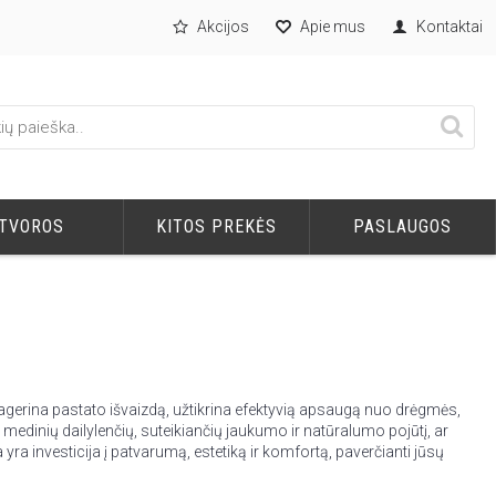
Akcijos
Apie mus
Kontaktai
TVOROS
KITOS PREKĖS
PASLAUGOS
pagerina pastato išvaizdą, užtikrina efektyvią apsaugą nuo drėgmės,
medinių dailylenčių, suteikiančių jaukumo ir natūralumo pojūtį, ar
yra investicija į patvarumą, estetiką ir komfortą, paverčianti jūsų