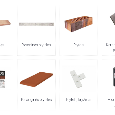
lės
Betoninės plytelės
Plytos
Kera
p
i
Palanginės plytelės
Plytelių kryželiai
Hidr