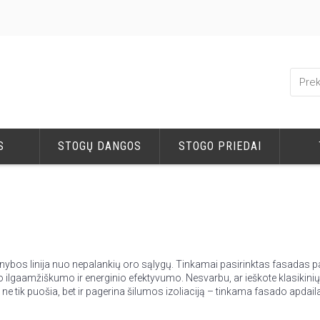
S
STOGŲ DANGOS
STOGO PRIEDAI
 gynybos linija nuo nepalankių oro sąlygų. Tinkamai pasirinktas fasadas 
 ilgaamžiškumo ir energinio efektyvumo. Nesvarbu, ar ieškote klasikinių 
ne tik puošia, bet ir pagerina šilumos izoliaciją – tinkama fasado apdaila 