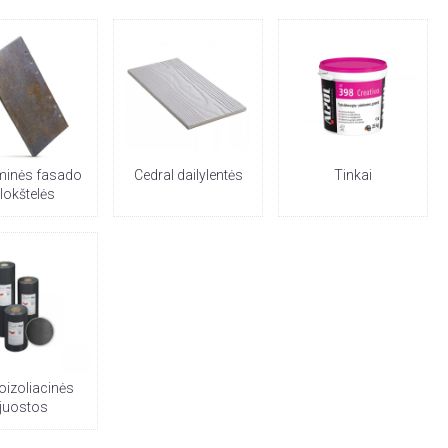
minės fasado
Cedral dailylentės
Tinkai
lokštelės
oizoliacinės
juostos