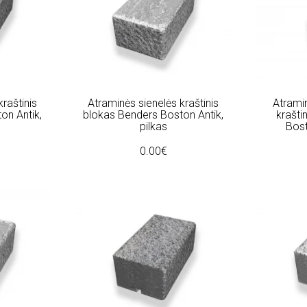
raštinis
Atraminės sienelės kraštinis
Atramin
on Antik,
blokas Benders Boston Antik,
krašti
pilkas
Bost
0.00€