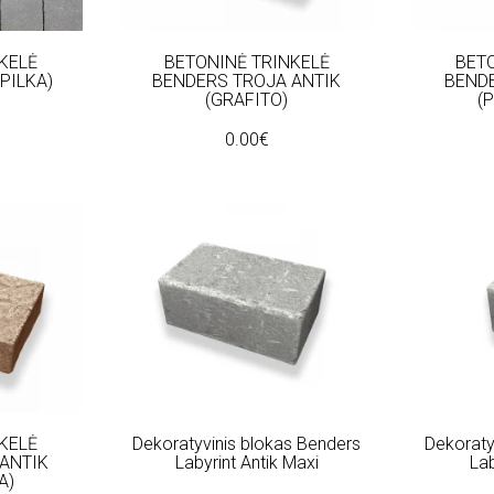
KELĖ
BETONINĖ TRINKELĖ
BET
PILKA)
BENDERS TROJA ANTIK
BENDE
(GRAFITO)
(
0.00€
KELĖ
Dekoratyvinis blokas Benders
Dekoraty
ANTIK
Labyrint Antik Maxi
Lab
A)