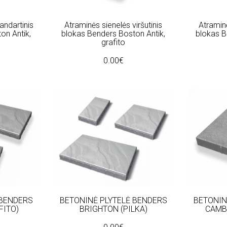
andartinis
Atraminės sienelės viršutinis
Atraminė
on Antik,
blokas Benders Boston Antik,
blokas B
grafito
0.00€
 BENDERS
BETONINĖ PLYTELĖ BENDERS
BETONIN
FITO)
BRIGHTON (PILKA)
CAMB