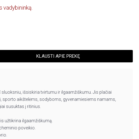
s vadybininką.
KLAUSTI APIE PREKĘ
sluoksniu, išsiskiria tvirtumu ir ilgaamžiškumu. Jis plačiai
džiui, sporto aikštelėms, sodyboms, gyvenamiesiems namams,
 susuktas į ritinius.
is užtikrina ilgaamžiškumą.
 cheminio poveikio.
rio.