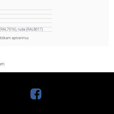
ė (RAL7016), ruda (RAL8017)
etiškam aptvėrimui.
mm