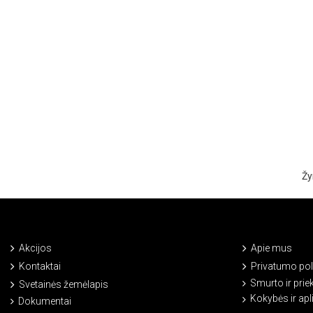
Žy
Akcijos
Apie mus
Kontaktai
Privatumo poli
Smurto ir prie
Svetainės žemėlapis
Kokybės ir ap
Dokumentai