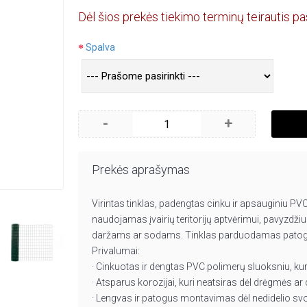
Dėl šios prekės tiekimo terminų teirautis pa
Spalva
-
+
Prekės aprašymas
Virintas tinklas, padengtas cinku ir apsauginiu PVC 
naudojamas įvairių teritorijų aptvėrimui, pavyz
daržams ar sodams. Tinklas parduodamas patogiai
Privalumai:
· Cinkuotas ir dengtas PVC polimerų sluoksniu, kur
· Atsparus korozijai, kuri neatsiras dėl drėgmės ar
· Lengvas ir patogus montavimas dėl nedidelio svo