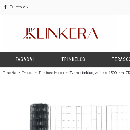
Facebook
FASADAI
TRINKELĖS
TERASO
Pradžia
Tvoros
Tinklinės tvoros
Tvoros tinklas, virintas, 1500 mm, 