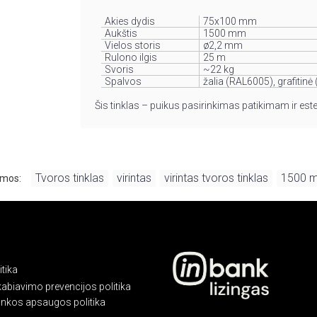
Akies dydis
75x100 mm
Aukštis
1500 mm
Vielos storis
ø2,2 mm
Rulono ilgis
25 m
Svoris
~22 kg
Spalvos
žalia (RAL6005), grafitin
Šis tinklas – puikus pasirinkimas patikimam ir est
Tvoros tinklas
virintas
virintas tvoros tinklas
1500 
mos:
,
,
,
tika
kabiavimo prevencijos politika
linkos apsaugos politika