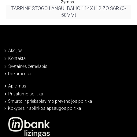
Žymos:
TARPINĖ STOGO LANGUI BALIO 114X112 ZO S6R (0-
50MM)
Akcijos
Kontaktai
Svetainės žemėlapis
Dokumentai
Apie mus
Privatumo politika
Smurto ir priekabiavimo prevencijos politika
Kokybės ir aplinkos apsaugos politika