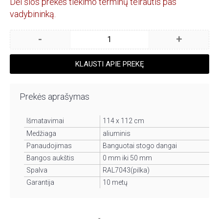
Dėl šios prekės tiekimo terminų teirautis pas
vadybininką.
-
+
KLAUSTI APIE PREKĘ
Prekės aprašymas
I
šmatavimai
114 x 112 cm
Medžiaga
aliuminis
Panaudojimas
Banguotai stogo dangai
Bangos aukštis
0 mm iki 50 mm
Spalva
RAL7043(pilka)
Garantija
10 met
ų