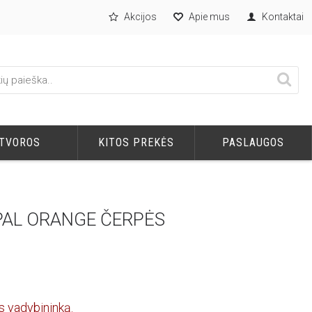
Akcijos
Apie mus
Kontaktai
TVOROS
KITOS PREKĖS
PASLAUGOS
EPAL ORANGE ČERPĖS
s vadybininką.