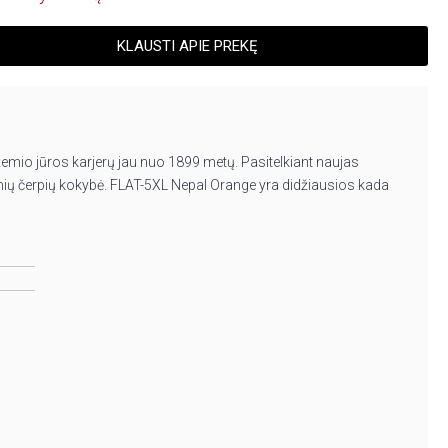
KLAUSTI APIE PREKĘ
žemio jūros karjerų jau nuo 1899 metų. Pasitelkiant naujas
nių čerpių kokybė. FLAT-5XL Nepal Orange yra didžiausios kada
.