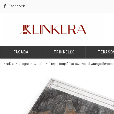
Facebook
FASADAI
TRINKELĖS
TERASO
Pradžia
Stogai
Čerpės
"Tejas Borja" Flat-5XL Nepal Orange čerpės