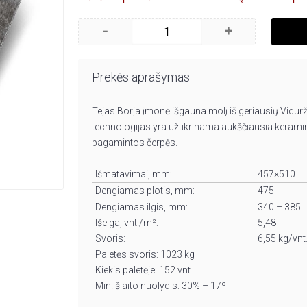
-
+
Prekės aprašymas
Tejas Borja įmonė išgauna molį iš geriausių Vidur
technologijas yra užtikrinama aukščiausia kerami
pagamintos čerpės.
Išmatavimai, mm:
457
×
510
Dengiamas plotis, mm:
475
Dengiamas ilgis, mm:
340 – 385
Išeiga, vnt./m²:
5,48
Svoris:
6,55 kg/vnt
Paletės svoris: 1023 kg
Kiekis paletėje: 152 vnt.
Min. šlaito nuolydis: 30% – 17º