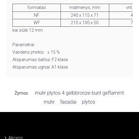
formatas
matmenys, mm
vnt./m
NF
240 x 115 x 71
48
WF
210 x 100 x 50
75
kai siūlė 12 mm
Parametrai:
Vandens įmirkis: ≤ 15 %
Atsparumas šalčiui: F2 klasė
Atsparumas ugniai: A1 klasė
muhr plytos 4 gelbbronze-bunt geflammt
Žymos:
,
muhr
fasadai
plytos
,
,
Akcijos