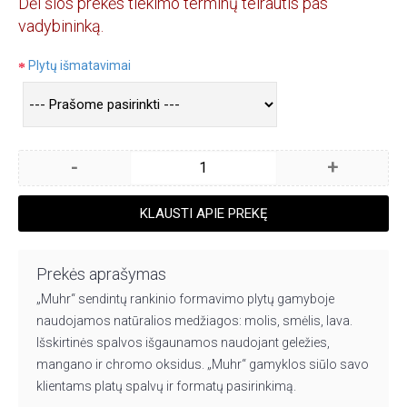
Dėl šios prekės tiekimo terminų teirautis pas
vadybininką.
Plytų išmatavimai
-
+
KLAUSTI APIE PREKĘ
Prekės aprašymas
„Muhr“ sendintų rankinio formavimo plytų gamyboje
naudojamos natūralios medžiagos: molis, smėlis, lava.
Išskirtinės spalvos išgaunamos naudojant geležies,
mangano ir chromo oksidus. „Muhr“ gamyklos siūlo savo
klientams platų spalvų ir formatų pasirinkimą.