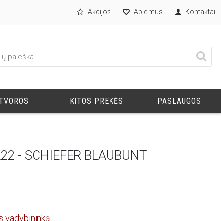
Akcijos
Apie mus
Kontaktai
TVOROS
KITOS PREKĖS
PASLAUGOS
L22 - SCHIEFER BLAUBUNT
s vadybininką.