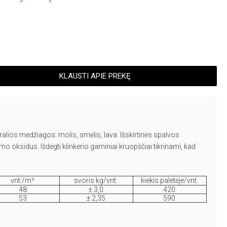
KLAUSTI APIE PREKĘ
lios medžiagos: molis, smėlis, lava. Išskirtinės spalvos
oksidus. Išdegti klinkerio gaminiai kruopščiai tikrinami, kad
vnt./m²
svoris kg/vnt.
kiekis paletėje/vnt.
48
± 3,0
420
53
± 2,35
590