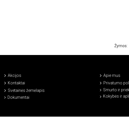
Žymos:
Akcijos
Apie mus
Kontaktai
Privatumo poli
Smurto ir prie
Svetainės žemėlapis
Kokybės ir ap
Dokumentai