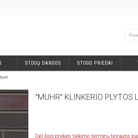
S
STOGŲ DANGOS
STOGO PRIEDAI
ubunt
"MUHR" KLINKERIO PLYTOS 
Dėl šios prekės tiekimo terminų teirautis pa