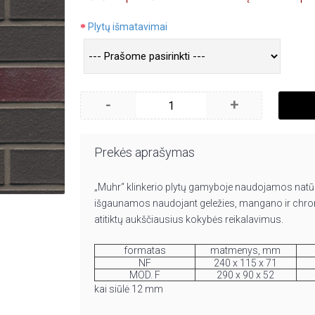
Plytų išmatavimai
-
+
Prekės aprašymas
„Muhr“ klinkerio plytų gamyboje naudojamos natūra
išgaunamos naudojant geležies, mangano ir chromo 
atitiktų aukščiausius kokybės reikalavimus.
formatas
matmenys, mm
NF
240 x 115 x 71
MOD. F
290 x 90 x 52
kai siūlė 12 mm