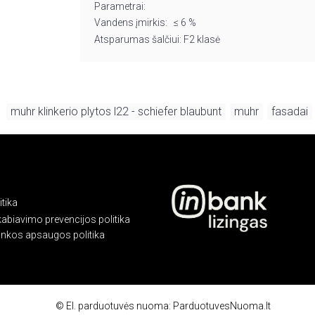
Parametrai:
Vandens įmirkis: ≤ 6 %
Atsparumas šalčiui: F2 klasė
muhr klinkerio plytos l22 - schiefer blaubunt
muhr
fasadai
,
,
tika
kabiavimo prevencijos politika
linkos apsaugos politika
©
El. parduotuvės nuoma
:
ParduotuvesNuoma.lt