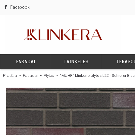
Facebook
FASADAI
TRINKELĖS
TERASO
Pradžia
Fasadai
Plytos
"MUHR" klinkerio plytos L22 - Schiefer Bla