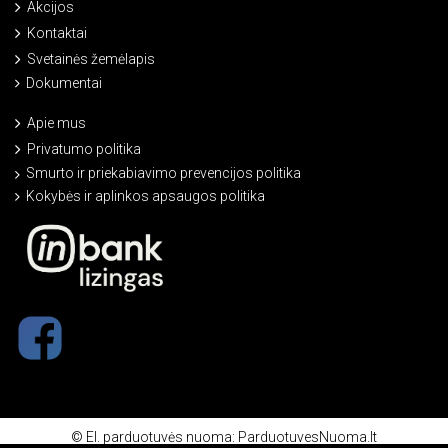
Akcijos
Kontaktai
Svetainės žemėlapis
Dokumentai
Apie mus
Privatumo politika
Smurto ir priekabiavimo prevencijos politika
Kokybės ir aplinkos apsaugos politika
©
El. parduotuvės nuoma
:
ParduotuvesNuoma.lt