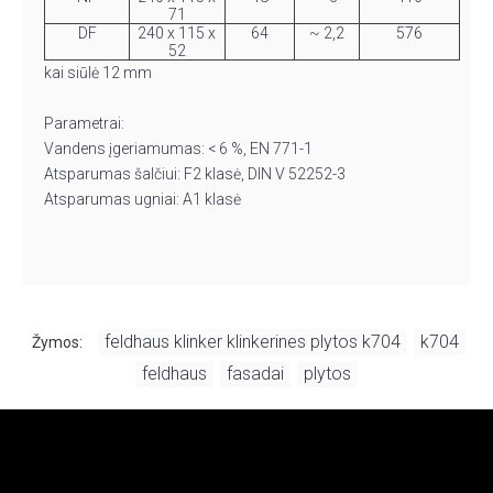
71
DF
240 x 115 x
64
~ 2,2
576
52
kai siūlė 12 mm
Parametrai:
Vandens įgeriamumas: < 6 %, EN 771-1
Atsparumas šalčiui: F2 klasė, DIN V 52252-3
Atsparumas ugniai: A1 klasė
feldhaus klinker klinkerines plytos k704
k704
Žymos:
,
,
feldhaus
fasadai
plytos
,
,