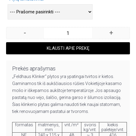
-
+
KLAUSTI APIE PREKĘ
Prekės aprašymas
„Feldhaus Klinker“ plytos yra ypatingai tvirtos ir kietos.
Gaminamos tik iš aukščiausios rūšies Vokietijoje kasamo
molio ir iškepamos aukštoje temperatūroje. Jos apsaugo
pastatą nuo vėjo, šalčio, gerina garso ir šilumos izoliaciją.
Šias klinkerio plytas galima naudoti tiek naujai statomam,
tiek renovuojamam pastatui ar tvoroms.
formatas
matmenys,
vnt./m²
svoris
kiekis
mm
kg/vnt.
paletėje/vnt.
NF
240 x 115 x
48
~ 3
416