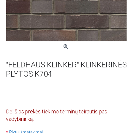
"FELDHAUS KLINKER" KLINKERINĖS
PLYTOS K704
Dėl šios prekės tiekimo terminų teirautis pas
vadybininką.
Plytų išmatavimai