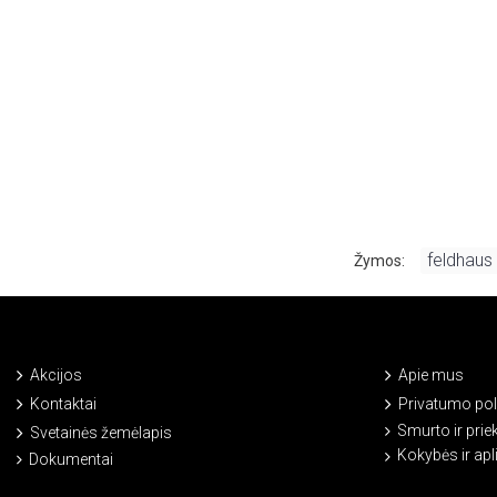
feldhaus 
Žymos:
Akcijos
Apie mus
Kontaktai
Privatumo poli
Smurto ir prie
Svetainės žemėlapis
Kokybės ir ap
Dokumentai