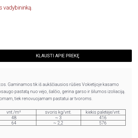
s vadybininką.
KLAUSTI APIE PREKĘ
kietos. Gaminamos tik iš aukščiausios rūšies Vokietijoje kasamo
augo pastatą nuo vėjo, šalčio, gerina garso ir šilumos izoliaciją.
statomam, tiek renovuojamam pastatui ar tvoroms.
vnt./m²
svoris kg/vnt.
kiekis paletėje/vnt.
48
~ 3
416
64
~ 2,2
576