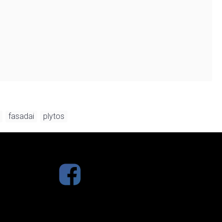
fasadai
plytos
,
,