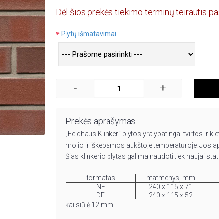
Dėl šios prekės tiekimo terminų teirautis pa
Plytų išmatavimai
-
+
Prekės aprašymas
„Feldhaus Klinker“ plytos yra ypatingai tvirtos ir 
molio ir iškepamos aukštoje temperatūroje. Jos aps
Šias klinkerio plytas galima naudoti tiek naujai 
formatas
matmenys, mm
NF
240 x 115 x 71
DF
240 x 115 x 52
kai siūlė 12 mm