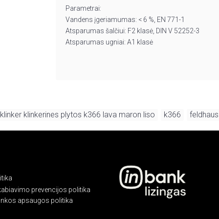
Parametrai:
Vandens įgeriamumas: < 6 %, EN 771-1
Atsparumas šalčiui: F2 klasė, DIN V 52252-3
Atsparumas ugniai: A1 klasė
klinker klinkerines plytos k366 lava maron liso
k366
feldhaus
,
,
tika
kabiavimo prevencijos politika
linkos apsaugos politika