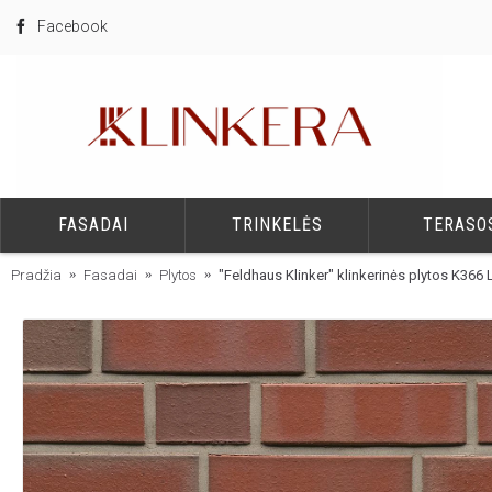
Facebook
FASADAI
TRINKELĖS
TERASO
Pradžia
Fasadai
Plytos
"Feldhaus Klinker" klinkerinės plytos K366