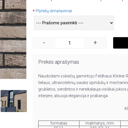
Plytelių išmatavimai
-
+
Prekės aprašymas
Naudodami vokiečių gamintojo Feldhaus Klinker R6
lietaus, ultravioletinių saulės spindulių ir mecha
grublėtos, sendintos ir nereikalauja visiškai jokios 
interjere, alsuoja elegancija ir prabanga.
Kl
formatas
matmenys, mm