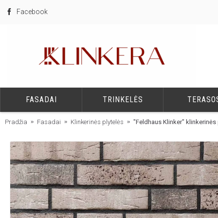
Facebook
FASADAI
TRINKELĖS
TERASO
Pradžia
Fasadai
Klinkerinės plytelės
"Feldhaus Klinker" klinkerinė