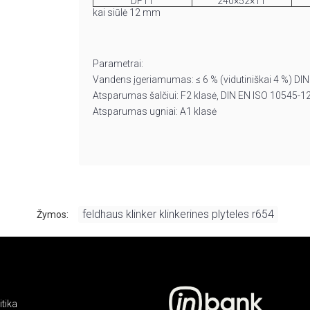
DF11
240×52×11
kai siūlė 12 mm
Parametrai:
Vandens įgeriamumas: ≤ 6 % (vidutiniškai 4 %) DI
Atsparumas šalčiui: F2 klasė, DIN EN ISO 10545-1
Atsparumas ugniai: A1 klasė
feldhaus klinker klinkerines plyteles r654
Žymos:
tika