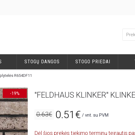
S
STOGŲ DANGOS
STOGO PRIEDAI
s plytelės R654DF11
"FELDHAUS KLINKER" KLINK
-19%
0.51€
0.63€
/ vnt. su PVM
Dėl šios prekės tiekimo terminų teirautis pa