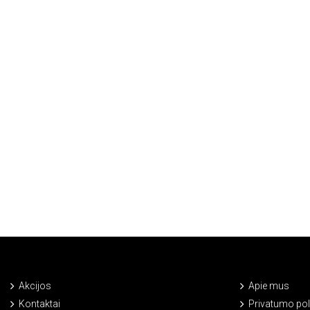
Akcijos
Apie mus
Kontaktai
Privatumo poli