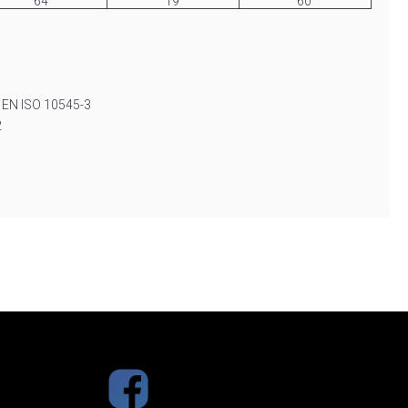
64
19
60
N EN ISO 10545-3
2