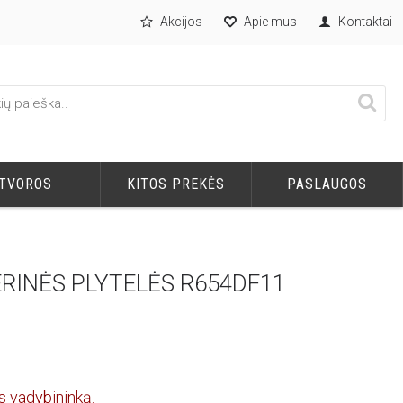
Akcijos
Apie mus
Kontaktai
TVOROS
KITOS PREKĖS
PASLAUGOS
ERINĖS PLYTELĖS R654DF11
s vadybininką.