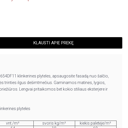
KLAUSTI APIE PREKĘ
54DF11 klinkerines plyteles, apsaugosite fasadą nuo šalčio,
ninės trinties ilgus dešimtmečius. Gaminamos matinės, lygios,
priežiūros. Lengvai pritaikomos bet kokio stiliaus eksterjere ir
inkerinės plytelės
vnt./m²
svoris kg/m²
kiekis paletėje/m²