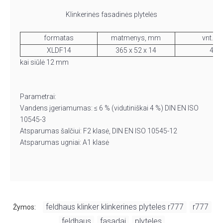
Klinkerinės fasadinės plytelės
formatas
matmenys, mm
vnt./m
XLDF14
365 x 52 x 14
44
kai siūlė 12 mm
Parametrai:
Vandens įgeriamumas: ≤ 6 % (vidutiniškai 4 %) DIN EN ISO
10545-3
Atsparumas šalčiui: F2 klasė, DIN EN ISO 10545-12
Atsparumas ugniai: A1 klasė
feldhaus klinker klinkerines plyteles r777
r777
Žymos:
,
,
feldhaus
fasadai
plyteles
,
,