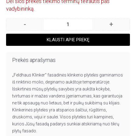
Dėl šios prekės tiekimo terminų teirautis pas
vadybininką.
-
+
KLAUSTI APIE PREKĘ
Prekės aprašymas
„Feldhaus Klinker“ fasadinės klinkerio plytelės gaminamos
iš rinktinio molio, deginamo aukštoje temperatūroje.
Išskirtinės mūsų plytelių savybės yra aukšta kokybė,
tvirtumas ir mažas vandens įgeriamumas, kas garantuoja
ne tik apsaugą nuo lietaus, bet ir puikų sukibimą su klijais.
Klinkerinės plytelės yra atsparios šalčiui, rūgštims,
druskoms, vėjui ir saulei. Visos plytelės turi kampines,
kurios Jūsų fasadą padarys sunkiai atskiriamą nuo tikrų
plytų fasado.