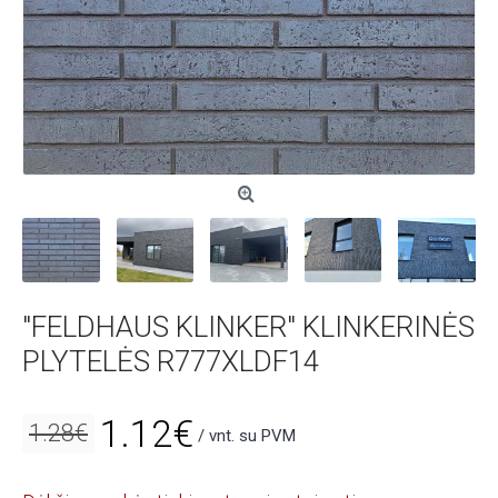
"FELDHAUS KLINKER" KLINKERINĖS
PLYTELĖS R777XLDF14
1.12€
1.28€
/ vnt. su PVM